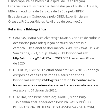
Fisioterapeuta da Profísio (Hospital de Reabilitação),
Especialista em Fisioterapia Hospitalar pela UNIANDRADE-PR,
MBA em Auditoria de Serviços de Saúde pelo IBPEX,
Especialista em Osteopatia pelo CBES, Experiência em
Órteses/Próteses/Meios Auxiliares de Locomoção.
Referência Bibliográfica
CAMPOS, Maria Alice Alvarenga Duarte. Cadeira de rodas e
acessórios para adequação postural na paralisia
cerebral: Uma análise documental.
Cad. Ter. Ocup. UFSCar,
São Carlos, v. 21, n. 1, p. 43-49, 2013. Disponível em:
http://dx.doi.org/10.4322/cto.2013.007
Acesso em: 03 de jun
de 2020.
FREEDOM, 18/01/2017, Atualizado em 14/10/2019. Conheça
os tipos de cadeiras de rodas e seus benefícios.
Disponível em:
https://blog.freedom.ind.br/conheca-os-
tipos-de-cadeiras-de-rodas-para-diferentes-deficiencias/
Acesso em: 04 de jun de 2020.
OLIVEIRA, Ana Irene Alves de; DUARTE, Maria Iracy
Tupinambá et al. Adequação Postural.
In:
I SIMPÓSIO
INTERNACIONAL DE TECNOLOGIA ASSISTIVA – SITA, 2014,