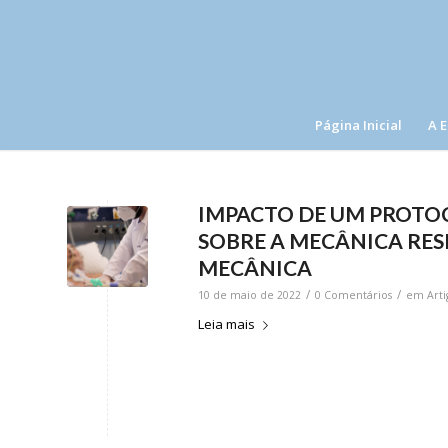
Página Inicial
A 
IMPACTO DE UM PROTO
SOBRE A MECÂNICA RES
MECÂNICA
/
/
10 de maio de 2022
0 Comentários
em
Arti
Leia mais