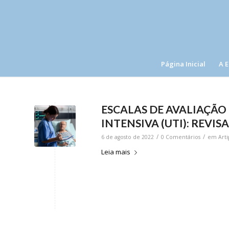
Página Inicial
A 
ESCALAS DE AVALIAÇÃO
INTENSIVA (UTI): REVIS
/
/
6 de agosto de 2022
0 Comentários
em
Arti
Leia mais