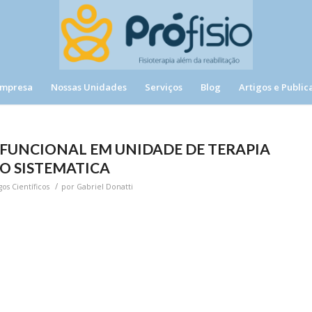
Empresa
Nossas Unidades
Serviços
Blog
Artigos e Public
 FUNCIONAL EM UNIDADE DE TERAPIA
AO SISTEMATICA
/
gos Científicos
por
Gabriel Donatti